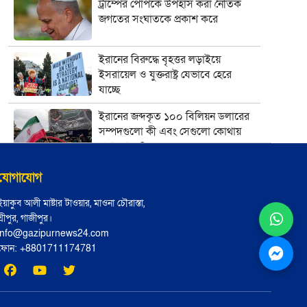
ট্রাম্পের পোপকে উপহাস করা নৈতিক
জগতের সংঘাতকে প্রকাশ করে
ইরানের বিরুদ্ধে বৃহত্তর লড়াইয়ে
ইসরায়েল ও যুক্তরাষ্ট্র যেভাবে হেরে
যাচ্ছে
ইরানের জব্দকৃত ১০০ বিলিয়ন ডলারের
সম্পদগুলো কী এবং সেগুলো কোথায়
রাখা আছে?
মার্কিন তেল অবরোধ কি কিউবান
যোগাযোগ
চুরুটের আগুন নিভিয়ে দিতে পারে?
ইয়াকুব আলী মাষ্টার টাওয়ার, মাওনা চৌরাস্তা,
শ্রীপুর, গাজীপুর।
যে সংস্কৃতি লোকশিল্পকে উদযাপন করে,
info@gazipurnews24.com
সেখানে কেন লোকশিল্পীরা অদৃশ্য থেকে
ফোন: ‪+8801711174781‬
যান
আধুনিক বাংলাদেশে লোকসাহিত্য
অধ্যয়ন কেন গুরুত্বপূর্ণ?