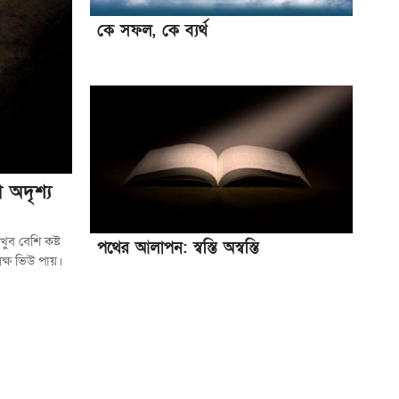
কে সফল, কে ব্যর্থ
 অদৃশ্য
ুব বেশি কষ্ট
পথের আলাপন: স্বস্তি অস্বস্তি
্ষ ভিউ পায়।