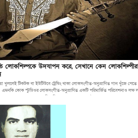
ৃতি লোকশিল্পকে উদযাপন করে, সেখানে কেন লোকশিল্পীরা
ন
য়া খুললেই টিকটক বা ইউটিউবে ট্রেন্ডিং থাকা লোকসংগীত-অনুপ্রাণিত গান খুঁজে পেতে খ
। এমনকি কোক স্টুডিওর লোকসংগীত-অনুপ্রাণিত একটি পরিমার্জিত পরিবেশনাও লক্ষ লক
াদের জন্য কোনো অস্বাভাবিক বিষয় নয়; আমরা প্রায়শই লক্ষ্য