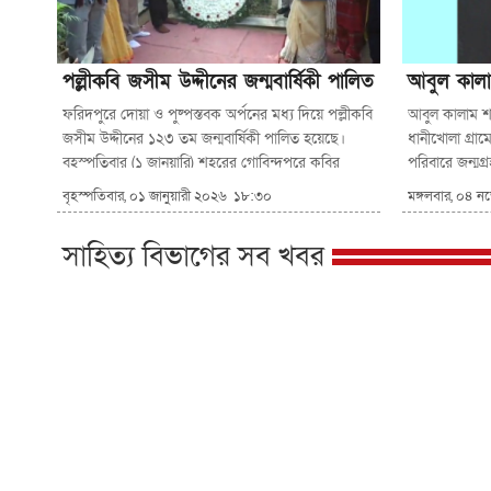
পল্লীকবি জসীম উদ্দীনের জন্মবার্ষিকী পালিত
আবুল কালাম
ফরিদপুরে দোয়া ও পুষ্পস্তবক অর্পনের মধ্য দিয়ে পল্লীকবি
আবুল কালাম শা
জসীম উদ্দীনের ১২৩ তম জন্মবার্ষিকী পালিত হয়েছে।
ধানীখোলা গ্রা
বৃহস্পতিবার (১ জানুয়ারি) শহরের গোবিন্দপুরে কবির
পরিবারে জন্মগ
পারিবারিক কবরস্থানে কবির কবরে ফুলের শ্রদ্ধা জানান
১৯১৭ সালে এন্
বৃহস্পতিবার, ০১ জানুয়ারী ২০২৬ ১৮:৩০
মঙ্গলবার, ০৪ ন
জসীম ফাউন্ডেশনের সভাপতি ও জেলা প্রশাসক কামরুল
এফএ পাস করে 
হাসান মোল্যা ও পুলিশ সুপার মো.
হন। ...অসহয
সাহিত্য বিভাগের সব খবর