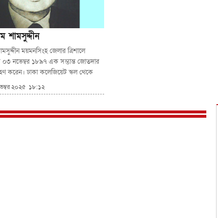
 শামসুদ্দীন
মসুদ্দীন ময়মনসিংহ জেলার ত্রিশালে
মে ০৩ নভেম্বর ১৮৯৭ এক সম্ভান্ত জোতদার
্রহণ করেন। ঢাকা কলেজিয়েট স্কুল থেকে
ট্রান্স ও ঢাকা কলেজ থেকে ১৯১৯ সালে
ভেম্বর ২০২৫ ১৮:১২
কলকাতা রিপন কলেজে বিএ ক্লাসে ভর্তি
োগ ও খিলাফত আন্দোলন (১৯২০-১৯২২)