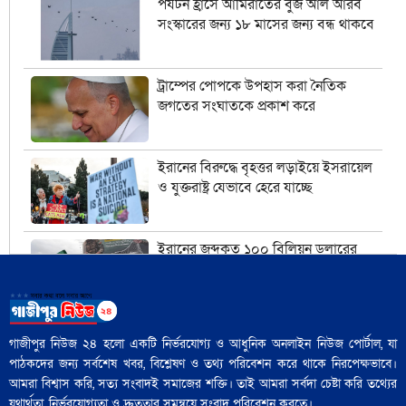
পর্যটন হ্রাসে আমিরাতের বুর্জ আল আরব
সংস্কারের জন্য ১৮ মাসের জন্য বন্ধ থাকবে
ট্রাম্পের পোপকে উপহাস করা নৈতিক
জগতের সংঘাতকে প্রকাশ করে
ইরানের বিরুদ্ধে বৃহত্তর লড়াইয়ে ইসরায়েল
ও যুক্তরাষ্ট্র যেভাবে হেরে যাচ্ছে
ইরানের জব্দকৃত ১০০ বিলিয়ন ডলারের
সম্পদগুলো কী এবং সেগুলো কোথায় রাখা
আছে?
মার্কিন তেল অবরোধ কি কিউবান চুরুটের
গাজীপুর নিউজ ২৪ হলো একটি নির্ভরযোগ্য ও আধুনিক অনলাইন নিউজ পোর্টাল, যা
আগুন নিভিয়ে দিতে পারে?
পাঠকদের জন্য সর্বশেষ খবর, বিশ্লেষণ ও তথ্য পরিবেশন করে থাকে নিরপেক্ষভাবে।
আমরা বিশ্বাস করি, সত্য সংবাদই সমাজের শক্তি। তাই আমরা সর্বদা চেষ্টা করি তথ্যের
যথার্থতা, নির্ভরযোগ্যতা ও দ্রুততার সমন্বয়ে সংবাদ পরিবেশন করতে।