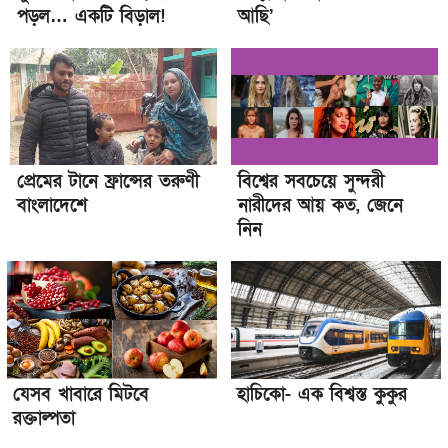
পড়ল… একটি বিড়াল!
আছি’
প্রেমের টানে ফ্রান্সের তরুণী
বিশ্বের সবচেয়ে সুন্দরী
বাংলাদেশে
নারীদের আয় কত, জেনে
নিন
যেসব খাবারে মিটবে
হাচিকো- এক বিশ্বস্ত কুকুর
রক্তাল্পতা