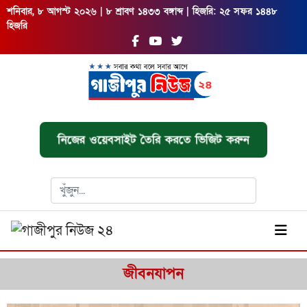
শনিবার, ৮ আগস্ট ২০২৬ | ৮ শ্রাবণ ১৪৩৩ বঙ্গাব্দ | হিজরি: ২৫ সফর ১৪৪৮
হিজরি
নিজের ওয়েবসাইট তৈরি করতে ভিজিট করুন
জীবনযাপন