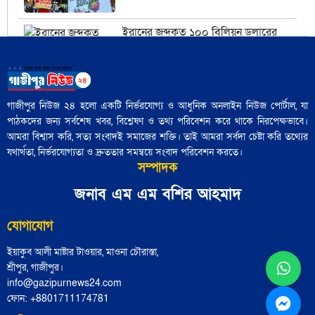
ইরানের জব্দকৃত ১০০ বিলিয়ন ডলারের
সম্পদগুলো কী এবং সেগুলো কোথায় রাখা
আছে?
গাজীপুর নিউজ ২৪ হলো একটি নির্ভরযোগ্য ও আধুনিক অনলাইন নিউজ পোর্টাল, যা
পাঠকদের জন্য সর্বশেষ খবর, বিশ্লেষণ ও তথ্য পরিবেশন করে থাকে নিরপেক্ষভাবে।
মার্কিন তেল অবরোধ কি কিউবান চুরুটের
আমরা বিশ্বাস করি, সত্য সংবাদই সমাজের শক্তি। তাই আমরা সর্বদা চেষ্টা করি তথ্যের
আগুন নিভিয়ে দিতে পারে?
যথার্থতা, নির্ভরযোগ্যতা ও দ্রুততার সমন্বয়ে সংবাদ পরিবেশন করতে।
সম্পাদক
জনাব এম এম বশির আহমাদ
যে সংস্কৃতি লোকশিল্পকে উদযাপন করে,
সেখানে কেন লোকশিল্পীরা অদৃশ্য থেকে
যান
যোগাযোগ
ইয়াকুব আলী মাষ্টার টাওয়ার, মাওনা চৌরাস্তা,
শ্রীপুর, গাজীপুর।
info@gazipurnews24.com
আধুনিক বাংলাদেশে লোকসাহিত্য অধ্যয়ন
ফোন: ‪+8801711174781‬
কেন গুরুত্বপূর্ণ?