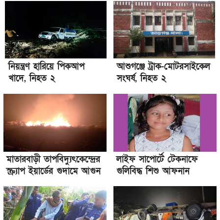
নিয়ন্ত্রণ হারিয়ে পিকআপ
আশুগঞ্জে ট্রাক-মোটরসাইকেল
খাদে, নিহত ২
সংঘর্ষ, নিহত ২
মাতারবাড়ী তাপবিদ্যুৎকেন্দ্রের
লাইফ সাপোর্টে টেকনাফে
স্ক্র্যাপ ইয়ার্ডের গুদামে আগুন
গুলিবিদ্ধ শিশু আফনান