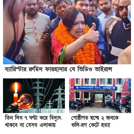
ব্যারিস্টার রুমিন ফারহানার যে ভিডিও ভাইরাল
তিন দিন ৭ ঘণ্টা করে বিদ্যুৎ
গোষ্ঠীগত দ্বন্দ্বে ২ জনকে
থাকবে না যেসব এলাকায়
গুলি-রগ কেটে হত্যা