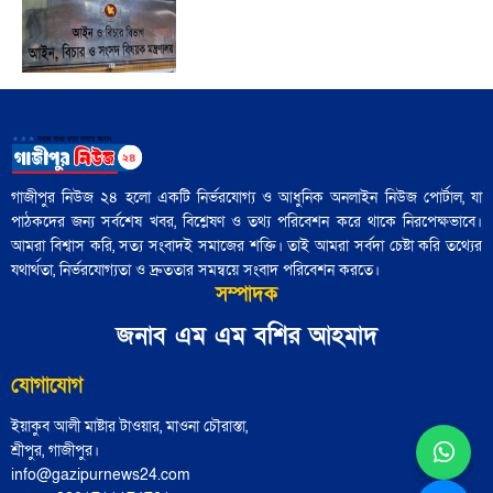
ট্রাম্প ইরানের সঙ্গে এমন এক যুদ্ধে ফিরছেন,
যেখানে কারও জন্যই সহজ বিজয়ের সুযোগ
নেই"
আজ নিউইয়র্কে মেয়র নির্বাচন: তরুণ
'বৃহত্তর ইসরায়েল' প্রকল্পের পথে ইরান একটি
ভোটারদের উপস্থিতি চোখে পড়ার মতো
বাধা হয়ে রয়েছে"
গাজীপুর নিউজ ২৪ হলো একটি নির্ভরযোগ্য ও আধুনিক অনলাইন নিউজ পোর্টাল, যা
পাঠকদের জন্য সর্বশেষ খবর, বিশ্লেষণ ও তথ্য পরিবেশন করে থাকে নিরপেক্ষভাবে।
৪৮ হাজার পুলিশ সদস্য নির্বাচনী প্রশিক্ষণ
আমরা বিশ্বাস করি, সত্য সংবাদই সমাজের শক্তি। তাই আমরা সর্বদা চেষ্টা করি তথ্যের
সম্পন্ন: পুলিশ সদর দপ্তর
যথার্থতা, নির্ভরযোগ্যতা ও দ্রুততার সমন্বয়ে সংবাদ পরিবেশন করতে।
সম্পাদক
জামায়াতের চূড়ান্ত প্রার্থী তালিকা শিগগিরই
জনাব এম এম বশির আহমাদ
ঘোষণা করবেন শফিকুর রহমান
যোগাযোগ
ইয়াকুব আলী মাষ্টার টাওয়ার, মাওনা চৌরাস্তা,
হাসনাত, সারজিস, আখতার ও নাসীরের
শ্রীপুর, গাজীপুর।
আসনে বিএনপির প্রার্থী নির্ধারিত
info@gazipurnews24.com