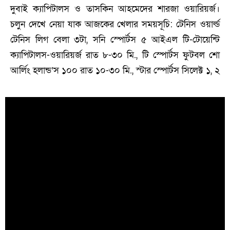
দুবাই ক্যাপিটালস ও তাসকিন আহমেদের শারজা ওয়ারিয়র্জ।
চলুন দেখে নেয়া যাক আজকের খেলার সময়সূচি: টেনিস ওয়ার্ল্ড
টেনিস লিগ বেলা ৩টা, সনি স্পোর্টস ৫ আইএল টি-টোয়েন্টি
ক্যাপিটালস-ওয়ারিয়র্জ রাত ৮-৩০ মি., টি স্পোর্টস ফুটবল শো
আর্লিং হলান্ড’স ১০০ রাত ১০-৩০ মি., স্টার স্পোর্টস সিলেক্ট ১, ২