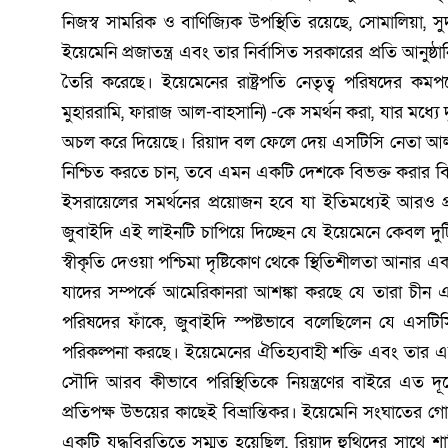
নিজস্ব সামরিক ও বাণিজ্যিক উপস্থিতি রয়েছে, সোমালিয়া, স
ইয়েমেনি প্রজাতন্ত্র এবং তার নির্বাসিত সরকারের প্রতি আনুষ্
তৈরি করেছে। ইয়েমেনের রাষ্ট্রপতি নেতৃত্ব পরিষদের ক
মুহাররামি, ফারাজ আল-বাহসানি) -কে সমর্থন করা, যার মধ্যে 
অচল করে দিয়েছে। রিয়াদ বল ফেলে দেয় এসটিসি নেতা আল-জুব
নিশ্চিত করতে চান, তবে এমন একটি দেশকে বিভক্ত করার বি
ইসরায়েলের সমর্থনের প্রয়োজন হবে যা ইতিমধ্যেই আরও প্
জুবাইদি এই লাইনটি চাপিয়ে দিচ্ছেন যে ইয়েমেনে কেবল দুটি 
স্বীকৃতি দেওয়া পশ্চিমা দৃষ্টিকোণ থেকে স্থিতিশীলতা আনার এ
যাদের সম্পর্কে আমেরিকানরা আশঙ্কা করছে যে তারা চীন এ
পরিষদের ফাঁকে, জুবাইদি স্পষ্টভাবে বলেছিলেন যে এসটিসি 
পরিকল্পনা করছে। ইয়েমেনের ঐতিহ্যবাহী শক্তি এবং তার এসট
সৌদি আরব কীভাবে পরিস্থিতিকে নিয়ন্ত্রণের বাইরে এত দূর
প্রতিপক্ষ উভয়ের কাছেই বিভ্রান্তিকর। ইয়েমেনি সংঘাতের
একটি যুদ্ধবিরতিতে সম্মত হয়েছিল, রিয়াদ হুথিদের সাথে শান্