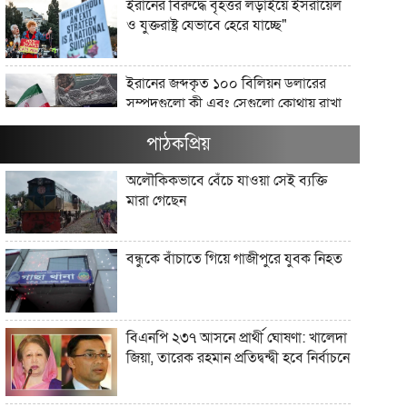
ইরানের বিরুদ্ধে বৃহত্তর লড়াইয়ে ইসরায়েল
ও যুক্তরাষ্ট্র যেভাবে হেরে যাচ্ছে"
ইরানের জব্দকৃত ১০০ বিলিয়ন ডলারের
সম্পদগুলো কী এবং সেগুলো কোথায় রাখা
আছে?"
পাঠকপ্রিয়
মার্কিন তেল অবরোধ কি কিউবান চুরুটের
অলৌকিকভাবে বেঁচে যাওয়া সেই ব্যক্তি
আগুন নিভিয়ে দিতে পারে?"
মারা গেছেন
যে সংস্কৃতি লোকশিল্পকে উদযাপন করে,
বন্ধুকে বাঁচাতে গিয়ে গাজীপুরে যুবক নিহত
সেখানে কেন লোকশিল্পীরা অদৃশ্য থেকে
যান"
আধুনিক বাংলাদেশে লোকসাহিত্য অধ্যয়ন
বিএনপি ২৩৭ আসনে প্রার্থী ঘোষণা: খালেদা
কেন গুরুত্বপূর্ণ?"
জিয়া, তারেক রহমান প্রতিদ্বন্দ্বী হবে নির্বাচনে
ট্রাম্প ইরানের সঙ্গে এমন এক যুদ্ধে ফিরছেন,