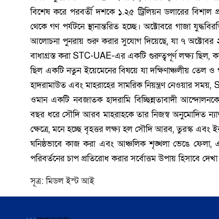
বিশেষ করে পরবর্তী দশকে ১.২৫ ট্রিলিয়ন ডলারের বিশাল প্
থেকে গণ পর্যটনে স্থানান্তরিত হচ্ছে। অক্টোবরে গাজা যুদ্ধবি
আলোচনা পুনরায় শুরু করার সুযোগ দিয়েছে, যা ৭ অক্টো
বাধাগ্রস্ত করা STC-UAE-এর একটি গুরুত্বপূর্ণ লক্ষ্য ছিল,
ছিল একটি নতুন ইয়েমেনের বিষয়ে যা দক্ষিণাঞ্চলীয় তেল ও গ্
হাদরামাউত এবং মাহরাহের সামরিক নিয়ন্ত্রণ নেওয়ার সম
ওমান একটি নবজাতক হাদরামি বিচ্ছিন্নতাবাদী আন্দোলনকে 
বছর ধরে সৌদি আরব মাহরাহকে তার নিজস্ব অনুমোদিত ন্যাশনা
ক্ষেত্রে, মনে হচ্ছে বৃহত্তর লক্ষ্য হল সৌদি আরব, তুরস্ক এবং
ঘনিষ্ঠভাবে কাজ করা এবং আঞ্চলিক শৃঙ্খলা ভেঙে ফেলা, এটি 
পরিবর্তনের চাপ প্রতিরোধ করার সর্বোত্তম উপায় হিসাবে দেখা
সূত্র: মিডল ইস্ট আই