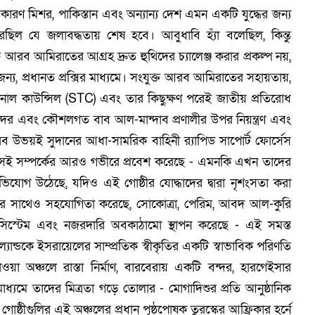
ারণ মিশর, পাকিস্তান এবং অন্যান্য দেশ এমন একটি যুদ্ধের জন্য
িল যে জলাবদ্ধতায় শেষ হবে। আবুধাবি হ্যাঁ বলেছিল, কিন্তু
আরব আমিরাতের আগ্রহ দ্রুত হুথিদের চ্যালেঞ্জ করার প্রকল্প নয়,
জন্য, প্রধানত প্রক্সির মাধ্যমে। সংযুক্ত আরব আমিরাতের সহায়তায়,
িশনাল কাউন্সিল (STC) এবং তার কিছুক্ষণ পরেই জাতীয় প্রতিরোধ
ণ বন্দর এবং কৌশলগত বাব আল-মান্দাব প্রণালীর উপর নিয়ন্ত্রণ এবং
ব উভয়ই সুদানের আধা-সামরিক বাহিনী র‍্যাপিড সাপোর্ট ফোর্সেস
বি সেই সম্পর্কের আরও গভীরে প্রবেশ করেছে - এমনকি এখন তাদের
ভিযোগ উঠেছে, যদিও এই গোষ্ঠীর যোদ্ধাদের দ্বারা নৃশংসতা করা
েলের সাথেও সহযোগিতা করেছে, সোকোত্রা, পেরিম, আবদ আল-কুরি
র সিস্টেম এবং নজরদারি অবকাঠামো স্থাপন করেছে - এই সমস্ত
ন্ডকে ইসরায়েলের সাম্প্রতিক স্বীকৃতির একটি স্বাভাবিক পরিণতি
য়া অঞ্চলে রাস্তা নির্মাণ, বারবেরায় একটি বন্দর, হারগেইসার
ধ্যমে তাদের মিত্রতা গড়ে তোলার - মোগাদিশুর প্রতি আনুষ্ঠানিক
 গোষ্ঠীগুলির এই অঞ্চলের প্রধান পৃষ্ঠপোষক তুরস্কের আফ্রিকার হর্নে