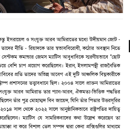
ে, কিন্তু ইসরায়েল ও সংযুক্ত আরব আমিরাতের মধ্যে উদীয়মান জোট -
ার তাদের নীতি - রিয়াদকে তার স্বভাববিরোধী, কঠোর অবস্থান নিতে
 সেন্টকম কমান্ডার জেমস ম্যাটিস আবুধাবিকে স্মরণীয়ভাবে "ছোট
চেয়ে বেশি চাপ প্রয়োগ করেছিলেন। ইরান, ইসলামপন্থী রাজনৈতিক
বের প্রতি তাদের অভিন্ন আবেগ এই দুটি আঞ্চলিক বিঘ্নকারীকে
রাম্প প্রশাসনের তত্ত্বাবধানে ছিল। ২০০৪ সালে প্রাক্তন আমিরাতের
 সংযুক্ত আরব আমিরাত তার প্যান-আরব, ঐকমত্য-ভিত্তিক পদ্ধতির
লেন তাঁর পুত্র মোহাম্মদ বিন জায়েদ, যিনি তাঁর পিতার উত্তরসূরির
০১৪ সাল থেকে ২০২২ সালে আনুষ্ঠানিকভাবে রাষ্ট্রপতির দায়িত্ব
লন করেছিলেন। ম্যাটিস যে সামরিকবাদের কথা উল্লেখ করেছেন তা
়াক্কা না করে বিশাল তেল সম্পদ দ্বারা কেনা প্রক্সিগুলির মাধ্যমে