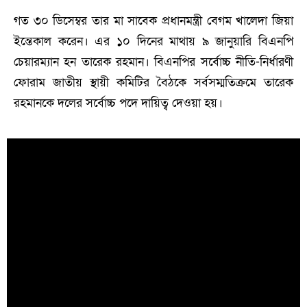
গত ৩০ ডিসেম্বর তার মা সাবেক প্রধানমন্ত্রী বেগম খালেদা জিয়া
ইন্তেকাল করেন। এর ১০ দিনের মাথায় ৯ জানুয়ারি বিএনপি
চেয়ারম্যান হন তারেক রহমান। বিএনপির সর্বোচ্চ নীতি-নির্ধারণী
ফোরাম জাতীয় স্থায়ী কমিটির বৈঠকে সর্বসম্মতিক্রমে তারেক
রহমানকে দলের সর্বোচ্চ পদে দায়িত্ব দেওয়া হয়।