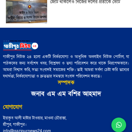
জোট থাকলেও নিজের দলের প্রতীকে ভোট
ট্রাম্প ইরানের সঙ্গে এমন এক যুদ্ধে ফিরছেন,
যেখানে কারও জন্যই সহজ বিজয়ের সুযোগ
নেই"
আজ নিউইয়র্কে মেয়র নির্বাচন: তরুণ
'বৃহত্তর ইসরায়েল' প্রকল্পের পথে ইরান একটি
ভোটারদের উপস্থিতি চোখে পড়ার মতো
বাধা হয়ে রয়েছে"
গাজীপুর নিউজ ২৪ হলো একটি নির্ভরযোগ্য ও আধুনিক অনলাইন নিউজ পোর্টাল, যা
পাঠকদের জন্য সর্বশেষ খবর, বিশ্লেষণ ও তথ্য পরিবেশন করে থাকে নিরপেক্ষভাবে।
৪৮ হাজার পুলিশ সদস্য নির্বাচনী প্রশিক্ষণ
আমরা বিশ্বাস করি, সত্য সংবাদই সমাজের শক্তি। তাই আমরা সর্বদা চেষ্টা করি তথ্যের
সম্পন্ন: পুলিশ সদর দপ্তর
যথার্থতা, নির্ভরযোগ্যতা ও দ্রুততার সমন্বয়ে সংবাদ পরিবেশন করতে।
সম্পাদক
জামায়াতের চূড়ান্ত প্রার্থী তালিকা শিগগিরই
জনাব এম এম বশির আহমাদ
ঘোষণা করবেন শফিকুর রহমান
যোগাযোগ
ইয়াকুব আলী মাষ্টার টাওয়ার, মাওনা চৌরাস্তা,
হাসনাত, সারজিস, আখতার ও নাসীরের
শ্রীপুর, গাজীপুর।
আসনে বিএনপির প্রার্থী নির্ধারিত
info@gazipurnews24.com