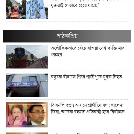
যুক্তরাষ্ট্র যেভাবে হেরে যাচ্ছে"
ইরানের জব্দকৃত ১০০ বিলিয়ন ডলারের
সম্পদগুলো কী এবং সেগুলো কোথায় রাখা
পাঠকপ্রিয়
আছে?"
অলৌকিকভাবে বেঁচে যাওয়া সেই ব্যক্তি মারা
গেছেন
মার্কিন তেল অবরোধ কি কিউবান চুরুটের
আগুন নিভিয়ে দিতে পারে?"
বন্ধুকে বাঁচাতে গিয়ে গাজীপুরে যুবক নিহত
যে সংস্কৃতি লোকশিল্পকে উদযাপন করে,
সেখানে কেন লোকশিল্পীরা অদৃশ্য থেকে যান"
বিএনপি ২৩৭ আসনে প্রার্থী ঘোষণা: খালেদা
জিয়া, তারেক রহমান প্রতিদ্বন্দ্বী হবে নির্বাচনে
আধুনিক বাংলাদেশে লোকসাহিত্য অধ্যয়ন
কেন গুরুত্বপূর্ণ?"