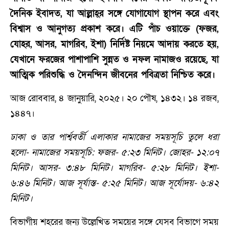
দৈনিক ইবাদত, যা আল্লাহ্‌র সঙ্গে যোগাযোগ স্থাপন করে এবং
বিশ্বাস ও আনুগত্য প্রকাশ করে। এটি পাঁচ ওয়াক্তে (ফজর,
যোহর, আসর, মাগরিব, ইশা) নির্দিষ্ট নিয়মে আদায় করতে হয়,
যেখানে ফরজের পাশাপাশি সুন্নত ও নফল নামাজও রয়েছে, যা
আত্মিক পরিশুদ্ধি ও দৈনন্দিন জীবনের পবিত্রতা নিশ্চিত করে।
আজ রোববার, ৪ জানুয়ারি, ২০২৫। ২০ পৌষ, ১৪৩২। ১৪ রজব,
১৪৪৭।
ঢাকা ও তার পার্শ্ববর্তী এলাকার নামাজের সময়সূচি তুলে ধরা
হলো- নামাজের সময়সূচি: ফজর- ৫:২৩ মিনিট। জোহর- ১২:০৭
মিনিট। আসর- ৩:৪৮ মিনিট। মাগরিব- ৫:২৮ মিনিট। ইশা-
৬:৪৬ মিনিট। আজ সূর্যাস্ত- ৫:২৫ মিনিট। আজ সূর্যোদয়- ৬:৪২
মিনিট।
বিভাগীয় শহরের জন্য উল্লেখিত সময়ের সঙ্গে যেসব বিভাগে সময়