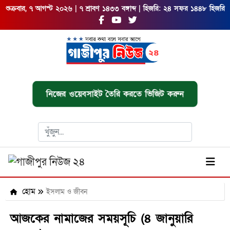
শুক্রবার, ৭ আগস্ট ২০২৬ | ৭ শ্রাবণ ১৪৩৩ বঙ্গাব্দ | হিজরি: ২৪ সফর ১৪৪৮ হিজরি
নিজের ওয়েবসাইট তৈরি করতে ভিজিট করুন
হোম
ইসলাম ও জীবন
আজকের নামাজের সময়সূচি (৪ জানুয়ারি