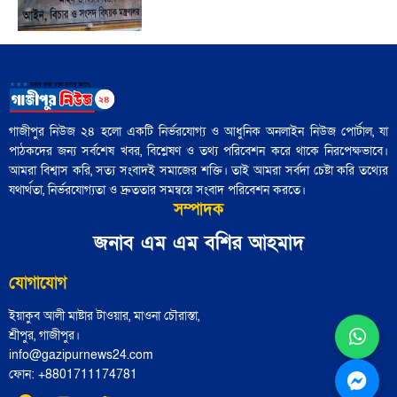
যেখানে কারও জন্যই সহজ বিজয়ের সুযোগ
নেই"
আজ নিউইয়র্কে মেয়র নির্বাচন: তরুণ
'বৃহত্তর ইসরায়েল' প্রকল্পের পথে ইরান একটি
ভোটারদের উপস্থিতি চোখে পড়ার মতো
বাধা হয়ে রয়েছে"
গাজীপুর নিউজ ২৪ হলো একটি নির্ভরযোগ্য ও আধুনিক অনলাইন নিউজ পোর্টাল, যা
পাঠকদের জন্য সর্বশেষ খবর, বিশ্লেষণ ও তথ্য পরিবেশন করে থাকে নিরপেক্ষভাবে।
৪৮ হাজার পুলিশ সদস্য নির্বাচনী প্রশিক্ষণ
আমরা বিশ্বাস করি, সত্য সংবাদই সমাজের শক্তি। তাই আমরা সর্বদা চেষ্টা করি তথ্যের
সম্পন্ন: পুলিশ সদর দপ্তর
যথার্থতা, নির্ভরযোগ্যতা ও দ্রুততার সমন্বয়ে সংবাদ পরিবেশন করতে।
সম্পাদক
জামায়াতের চূড়ান্ত প্রার্থী তালিকা শিগগিরই
জনাব এম এম বশির আহমাদ
ঘোষণা করবেন শফিকুর রহমান
যোগাযোগ
ইয়াকুব আলী মাষ্টার টাওয়ার, মাওনা চৌরাস্তা,
হাসনাত, সারজিস, আখতার ও নাসীরের
শ্রীপুর, গাজীপুর।
আসনে বিএনপির প্রার্থী নির্ধারিত
info@gazipurnews24.com
ফোন: ‪+8801711174781‬