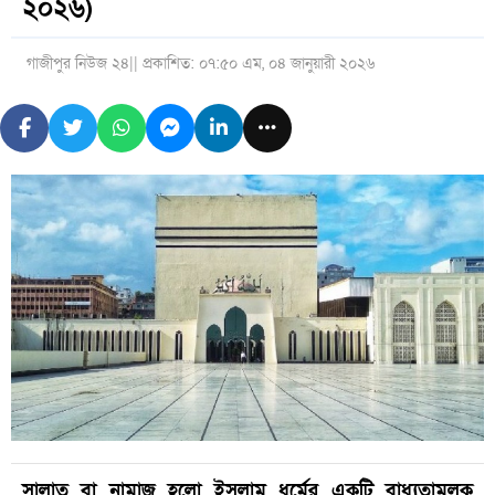
২০২৬)
গাজীপুর নিউজ ২৪
|| প্রকাশিত: ০৭:৫০ এম, ০৪ জানুয়ারী ২০২৬
সালাত বা নামাজ হলো ইসলাম ধর্মের একটি বাধ্যতামূলক