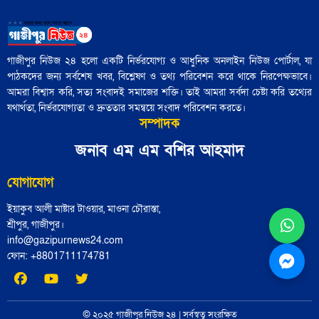
আজ নিউইয়র্কে মেয়র নির্বাচন: তরুণ
'বৃহত্তর ইসরায়েল' প্রকল্পের পথে ইরান একটি
ভোটারদের উপস্থিতি চোখে পড়ার মতো
বাধা হয়ে রয়েছে"
গাজীপুর নিউজ ২৪ হলো একটি নির্ভরযোগ্য ও আধুনিক অনলাইন নিউজ পোর্টাল, যা
পাঠকদের জন্য সর্বশেষ খবর, বিশ্লেষণ ও তথ্য পরিবেশন করে থাকে নিরপেক্ষভাবে।
৪৮ হাজার পুলিশ সদস্য নির্বাচনী প্রশিক্ষণ
আমরা বিশ্বাস করি, সত্য সংবাদই সমাজের শক্তি। তাই আমরা সর্বদা চেষ্টা করি তথ্যের
সম্পন্ন: পুলিশ সদর দপ্তর
যথার্থতা, নির্ভরযোগ্যতা ও দ্রুততার সমন্বয়ে সংবাদ পরিবেশন করতে।
সম্পাদক
জামায়াতের চূড়ান্ত প্রার্থী তালিকা শিগগিরই
জনাব এম এম বশির আহমাদ
ঘোষণা করবেন শফিকুর রহমান
যোগাযোগ
ইয়াকুব আলী মাষ্টার টাওয়ার, মাওনা চৌরাস্তা,
হাসনাত, সারজিস, আখতার ও নাসীরের
শ্রীপুর, গাজীপুর।
আসনে বিএনপির প্রার্থী নির্ধারিত
info@gazipurnews24.com
ফোন: ‪+8801711174781‬
সাইফার্ট চোটের কারণে বাইরে, দলে ফিরলেন
মিচেল হে
© ২০২৫ গাজীপুর নিউজ ২৪ | সর্বস্বত্ব সংরক্ষিত